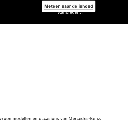
ongeval
Meteen naar de inhoud
Garantie
Aanbieder/privacyverklaring
APK
Airco
Cleaning
Schadeherstel
Mercedes
me
Onderdelen &
accessoires
howroommodellen en occasions van Mercedes-Benz.